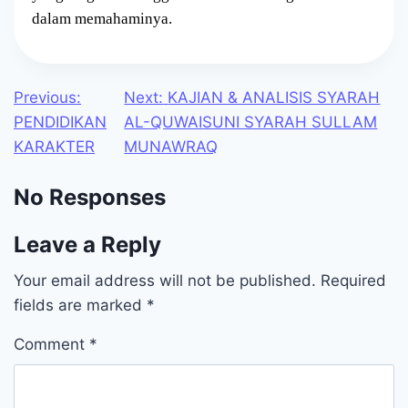
dalam memahaminya.
Previous
Next
Post
Previous:
Next:
KAJIAN & ANALISIS SYARAH
post:
post:
PENDIDIKAN
AL-QUWAISUNI SYARAH SULLAM
navigation
KARAKTER
MUNAWRAQ
No Responses
Leave a Reply
Your email address will not be published.
Required
fields are marked
*
Comment
*