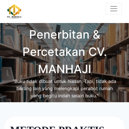
Skip
to
content
Penerbitan &
Percetakan CV.
MANHAJI
"Buku tidak dibuat untuk hiasan. Tapi, tidak ada
barang lain yang melengkapi perabot rumah
yang begitu indah selain buku."