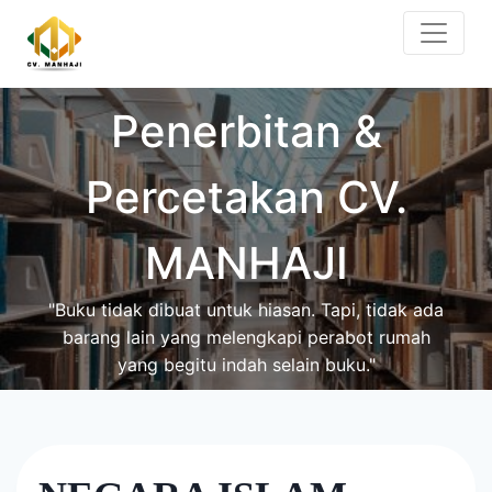
Skip
to
content
Penerbitan &
Percetakan CV.
MANHAJI
"Buku tidak dibuat untuk hiasan. Tapi, tidak ada
barang lain yang melengkapi perabot rumah
yang begitu indah selain buku."