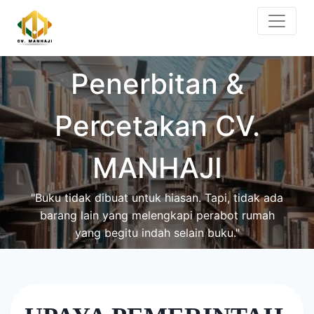
Skip
to
content
Penerbitan &
Percetakan CV.
MANHAJI
"Buku tidak dibuat untuk hiasan. Tapi, tidak ada
barang lain yang melengkapi perabot rumah
yang begitu indah selain buku."