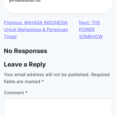
permasalahan ini.
Previous
Next
Post
Previous:
BAHASA INDONESIA
Next:
THE
post:
post:
Untuk Mahasiswa & Perguruan
POWER
navigation
Tinggi
SOMEHOW
No Responses
Leave a Reply
Your email address will not be published.
Required
fields are marked
*
Comment
*